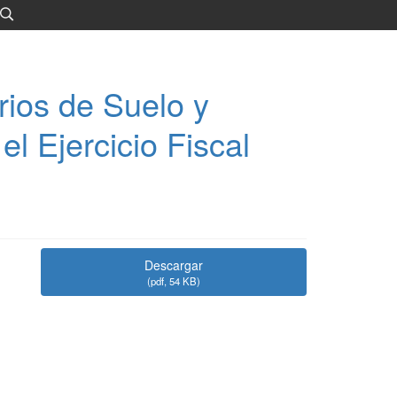
rios de Suelo y
l Ejercicio Fiscal
Descargar
(
pdf,
54 KB
)