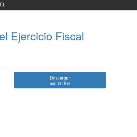
 Ejercicio Fiscal
Descargar
(
pdf,
591 KB
)