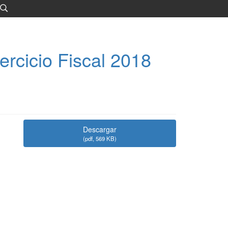
rcicio Fiscal 2018
Descargar
(
pdf,
569 KB
)