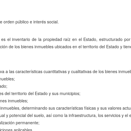
e orden público e interés social.
o es el inventario de la propiedad raíz en el Estado, estructurado po
luación de los bienes inmuebles ubicados en el territorio del Estado y ti
iva a las características cuantitativas y cualitativas de los bienes inmue
nmuebles;
tado;
es del territorio del Estado y sus municipios;
ienes inmuebles;
 inmuebles, determinando sus características físicas y sus valores actu
al y potencial del suelo, así como la infraestructura, los servicios y e
ualización permanente;
ciones aplicables.