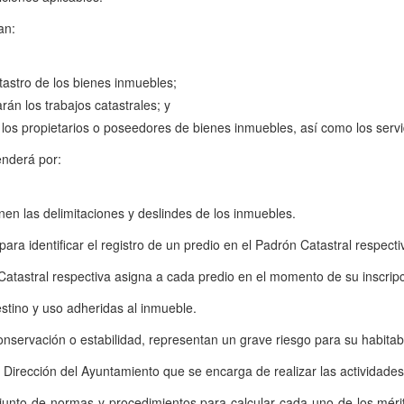
an:
atastro de los bienes inmuebles;
rán los trabajos catastrales; y
n los propietarios o poseedores de bienes inmuebles, así como los servid
enderá por:
nen las delimitaciones y deslindes de los inmuebles.
ra identificar el registro de un predio en el Padrón Catastral respecti
atastral respectiva asigna a cada predio en el momento de su inscripci
estino y uso adheridas al inmueble.
servación o estabilidad, representan un grave riesgo para su habitabi
irección del Ayuntamiento que se encarga de realizar las actividades
junto de normas y procedimientos para calcular cada uno de los mérit