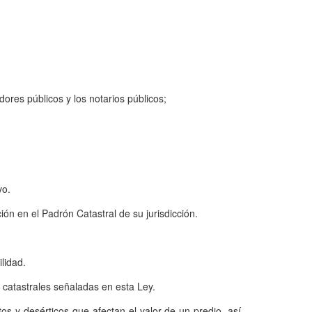
ores públicos y los notarios públicos;
vo.
ón en el Padrón Catastral de su jurisdicción.
lidad.
 catastrales señaladas en esta Ley.
os y desérticos que afectan el valor de un predio, así