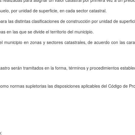
s realizadas para asignar un valor catastral por primera vez a un predi
uelo, por unidad de superficie, en cada sector catastral.
ra las distintas clasificaciones de construcción por unidad de superfi
en las que se divide el territorio del municipio.
del municipio en zonas y sectores catastrales, de acuerdo con las cara
tastro serán tramitados en la forma, términos y procedimientos estable
 como normas supletorias las disposiciones aplicables del Código de P
a: