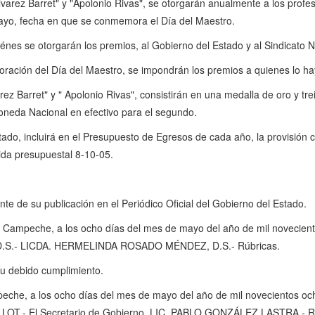
ez Barret" y "Apolonio Rivas", se otorgarán anualmente a los profes
mayo, fecha en que se conmemora el Día del Maestro.
 se otorgarán los premios, al Gobierno del Estado y al Sindicato N
ión del Día del Maestro, se impondrán los premios a quienes lo ha
 Barret" y " Apolonio Rivas", consistirán en una medalla de oro y tre
oneda Nacional en efectivo para el segundo.
o, incluirá en el Presupuesto de Egresos de cada año, la provisión c
ida presupuestal 8-10-05.
nte de su publicación en el Periódico Oficial del Gobierno del Estado.
o de Campeche, a los ocho días del mes de mayo del año de mil nove
S.- LICDA. HERMELINDA ROSADO MÉNDEZ, D.S.- Rúbricas.
su debido cumplimiento.
eche, a los ocho días del mes de mayo del año de mil novecientos och
.- El Secretario de Gobierno, LIC. PABLO GONZÁLEZ LASTRA.- Rú