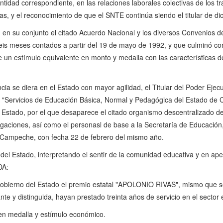
tidad correspondiente, en las relaciones laborales colectivas de los t
s, y el reconocimiento de que el SNTE continúa siendo el titular de di
n en su conjunto el citado Acuerdo Nacional y los diversos Convenios
seis meses contados a partir del 19 de mayo de 1992, y que culminó con
de un estímulo equivalente en monto y medalla con las característica
ia se diera en el Estado con mayor agilidad, el Titular del Poder Ej
 "Servicios de Educación Básica, Normal y Pedagógica del Estado 
l Estado, por el que desaparece el citado organismo descentralizado de
ligaciones, así como el personasl de base a la Secretaría de Educación
de Campeche, con fecha 22 de febrero del mismo año.
el Estado, interpretando el sentir de la comunidad educativa y en ape
DA:
Gobierno del Estado el premio estatal "APOLONIO RIVAS", mismo que 
te y distinguida, hayan prestado treinta años de servicio en el sector 
en medalla y estímulo económico.