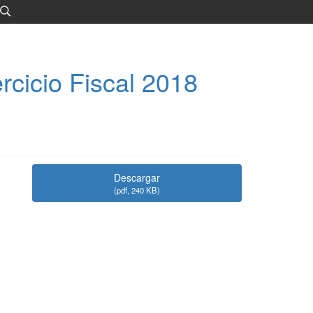
rcicio Fiscal 2018
Descargar
(
pdf,
240 KB
)