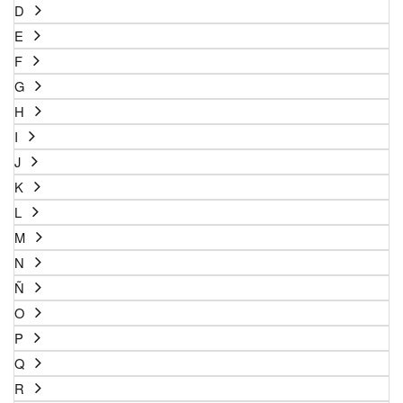
D
E
F
G
H
I
J
K
L
M
N
Ñ
O
P
Q
R