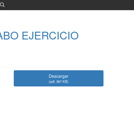
ABO EJERCICIO
Descargar
(
pdf,
387 KB
)