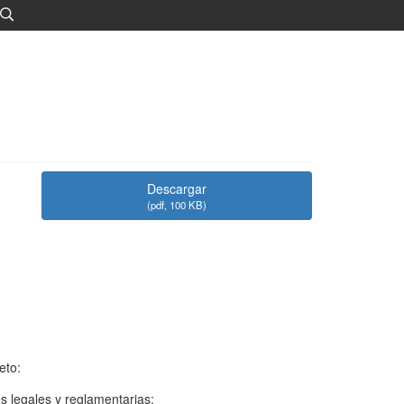
Descargar
(
pdf,
100 KB
)
eto:
s legales y reglamentarias;