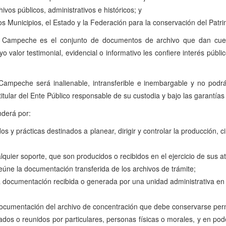
ivos públicos, administrativos e históricos; y
los Municipios, el Estado y la Federación para la conservación del P
de Campeche es el conjunto de documentos de archivo que dan cuen
o valor testimonial, evidencial o informativo les confiere interés públi
ampeche será inalienable, intransferible e inembargable y no podrá s
l titular del Ente Público responsable de su custodia y bajo las garantí
nderá por:
 y prácticas destinados a planear, dirigir y controlar la producción, c
lquier soporte, que son producidos o recibidos en el ejercicio de sus at
reúne la documentación transferida de los archivos de trámite;
la documentación recibida o generada por una unidad administrativa en e
 la documentación del archivo de concentración que debe conservarse pe
ados o reunidos por particulares, personas físicas o morales, y en po