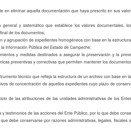
te en eliminar aquella documentación que haya prescrito en sus valores
ro general y sistemático que establece los valores documentales, lo
 final de los documentos;
cación y agrupación de expedientes homogéneos con base en la estructura
 la Información Pública del Estado de Campeche;
imientos y medidas destinados a asegurar la preservación y la preven
icas preventivas y correctivas que permiten mantener los documentos e
nstrumento técnico que refleja la estructura de un archivo con base en l
rchivos de concentración de aquellos expedientes cuyo plazo de conserva
cicio de las atribuciones de las unidades administrativas de los Ent
a y testimonios de las acciones del Ente Público, por lo que debe cons
que debe conservarse por razones administrativas, legales, fiscales o