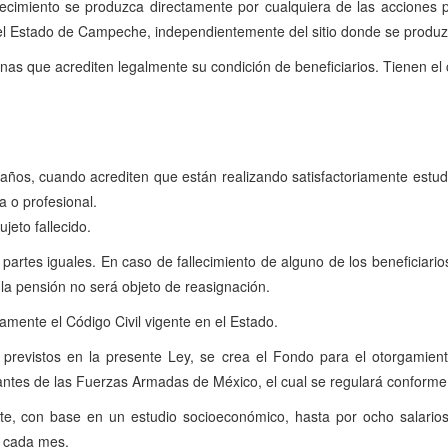
imiento se produzca directamente por cualquiera de las acciones pre
del Estado de Campeche, independientemente del sitio donde se produzc
s que acrediten legalmente su condición de beneficiarios. Tienen el ca
ños, cuando acrediten que están realizando satisfactoriamente estudios
a o profesional.
eto fallecido.
n partes iguales. En caso de fallecimiento de alguno de los beneficiar
 la pensión no será objeto de reasignación.
iamente el Código Civil vigente en el Estado.
previstos en la presente Ley, se crea el Fondo para el otorgamient
rantes de las Fuerzas Armadas de México, el cual se regulará conform
e, con base en un estudio socioeconómico, hasta por ocho salarios
e cada mes.