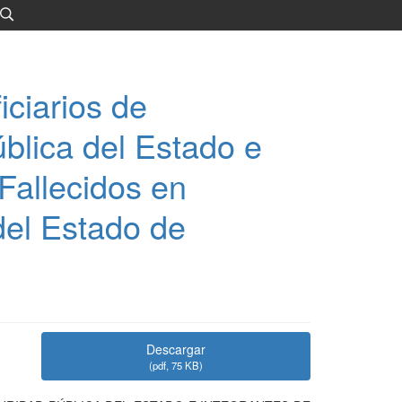
ciarios de
ública del Estado e
Fallecidos en
del Estado de
Descargar
(
pdf,
75 KB
)